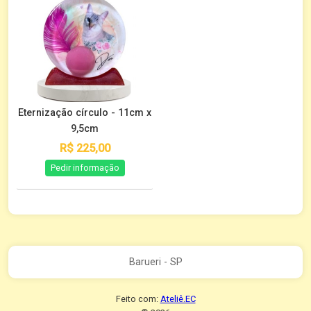
Eternização círculo - 11cm x
9,5cm
R$ 225,00
Pedir informação
Barueri - SP
Feito com:
Ateliê.EC